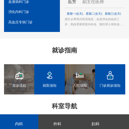
岳芳
副主任医师
血液病科门诊
消化内科门诊
星期一(全天)、星期二(全天)、星期三(全天)
擅长从事肾内风湿免疫，血液净化的临床工
高血压专病门诊
作，熟练掌握肾脏内科急、慢性肾小球疾病,肾
病综合征,尿路感染,糖尿病肾病,痛风，急、慢性
肾功能衰竭，血液净化和风湿免疫科:类风湿性
关节炎、系统性红斑狼疮、血管炎、干燥综合
征、脊柱关节病常见病及多发病的诊治，对肾
就诊指南
脏危重病人的抢救和治疗有丰富的临床经验。
急诊流程
就医须知
入院须知
门诊就诊须知
科室导航
内科
外科
妇科