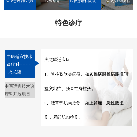
医保患者就医须知
医保结算
医保患者住院须知
医保报销机制
特色诊疗
中医适宜技术
火龙罐适应症：
诊疗科--------
-火龙罐
1
、脊柱软软类病症、如颈椎病腰椎病腰椎间
中医适宜技术诊
盘突出症、强直性脊柱炎。
疗科开展项目
2
、腰背部肌肉损伤，如上背痛、急性腰扭
伤，局部肌肉拉伤。
3
、胃肠类疾病，如便秘、腹胀、消化不良。