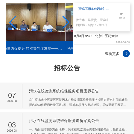
【看病不用东奔西走】本周北京协和医院3位三甲名医莅临乌兰察布市中蒙医院出诊手术｜覆盖呼吸、肝胆、过敏
05
2026-08
抢号难、路费贵、看诊来
回折腾？别愁！7月26日
（周日），乌兰察布市中
医蒙医综合医院特邀北京
8月3日 9:30！北京中医药大学专家团队在乌兰察布市中医蒙医医院开启健康普查义诊服务日
协和医院顶尖三甲医院专
2026-08-03
家坐诊，肝胆...
—自治区中医药（蒙医药）项目暨公立医院绩效专项调研座谈会在我院顺利召开
乌兰察布市中医蒙医医院党委组织收看庆祝中国共产党成立105周年大会
乌兰察布市中医蒙医医院党委召开树立和践
查看更多
招标公告
污水在线监测系统维保服务项目废标公告
07
乌兰察布市中医蒙医医院污水在线监测系统维保服务项目在报名时间截止前
2026-08
报名成功供应商数量不足3家，现对本项目作废标处理，后续重新开展采购
活动。凡对本次公告内容提出询问，请按以下方式联系。 联系电话：
0474—2313156乌兰察布市中医蒙医医院2026年8月7日
污水在线监测系统维保服务询价采购公告
03
一、项目基本情况项目名称：污水在线监测系统维保服务项目；预算金额：
2026-08