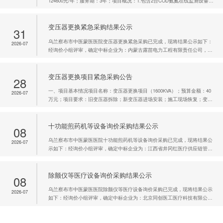
124600元/年；服务期：3年；项目概况：1.包含2台COD氨氮在线监测设备、
1台水质采样器、1台数据采集仪、1台流量计、1台PH计的设备维保；2.包含
污水在线监测设备季度比对检测报告及全年产生的废液处理；3.包含试剂、
变压器更换紧急采购结果公示
标液及日常易耗品及配件的免费维修和更换。二、申请人资...
31
乌兰察布市中医蒙医医院变压器更换紧急采购已完成，现将结果公示如下：
2026-07
经询价小组评审，确定中标企业为：内蒙古露苗电力工程有限责任公司，中
标价375832.00元。公示期限：自本公告发布之日起1个工作日凡对本次公告
内容提出询问，请按以下方式联系。 联系电话：0474-2313156乌兰察
变压器更换项目紧急采购公告
布市中医蒙医医院2026年7月31日
28
一、项目基本情况项目名称：变压器更换项目（1600KVA）；预算金额：40
2026-07
万元；项目要求：旧变压器拆除；新变压器进场安装；施工现场恢复；变压
器安装后须通过供电局验收标准（以通过送电为准）。交接实验提交供电局
备案审核。二、申请人资格要求1.有效的法人营业执照（复印件加盖公
十功能煎药机等设备询价采购结果公示
章）；2.法人授权委托书；3.具有有效的基本账户开户许可证或开...
08
乌兰察布市中医蒙医医院十功能煎药机等设备询价采购已完成，现将结果公
2026-07
示如下：经询价小组评审，确定中标企业为：江西省井冈红医疗供应链管理
有限公司，中标价182500.00元。公示期限：自本公告发布之日起1个工作日
凡对本次公告内容提出询问，请按以下方式联系。 联系电话：0474—
除颤仪等医疗设备询价采购结果公示
2313156乌兰察布市中医蒙医医院2026年7月8日
08
乌兰察布市中医蒙医医院除颤仪等医疗设备询价采购已完成，现将结果公示
2026-07
如下：经询价小组评审，确定中标企业为：北京同创医工医疗科技有限公
司，中标价101700.00元。公示期限：自本公告发布之日起1个工作日凡对本
次公告内容提出询问，请按以下方式联系。 联系电话：0474—